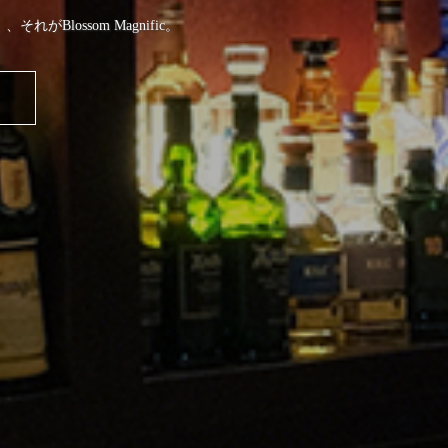
がBlossom Magnific。