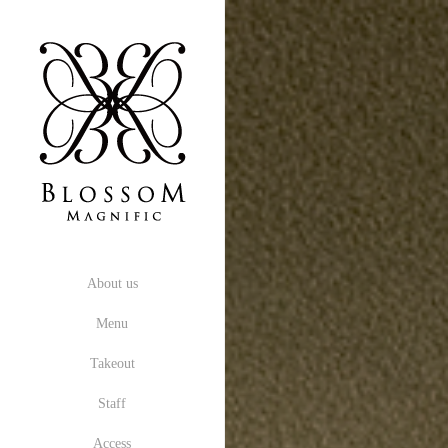
About us
Menu
Takeout
Staff
Access