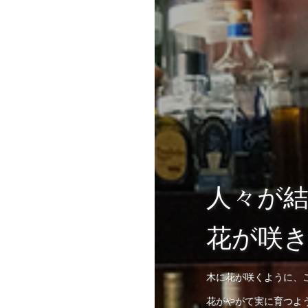
人々が
花が咲
木に花が咲くように、
花がやがて実に育つよ